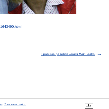
61643490
.
html
Громкие разоблачения WikiLeaks
ка
,
Реклама на сайте
18+