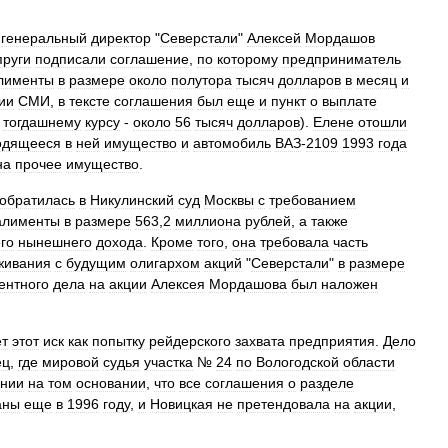
,
генеральный
директор
"
Северстали
"
Алексей
Мордашов
пруги
подписали
соглашение
,
по
которому
предприниматель
лименты
в
размере
около
полутора
тысяч
долларов
в
месяц
и
ии
СМИ
,
в
тексте
соглашения
был
еще
и
пункт
о
выплате
тогдашнему
курсу
-
около
56
тысяч
долларов
).
Елене
отошли
одящееся
в
ней
имущество
и
автомобиль
ВАЗ
-
2109
1993
года
на
прочее
имущество
.
обратилась
в
Никулинский
суд
Москвы
с
требованием
алименты
в
размере
563
,
2
миллиона
рублей
,
а
также
го
нынешнего
дохода
.
Кроме
того
,
она
требовала
часть
живания
с
будущим
олигархом
акций
"
Северстали
"
в
размере
ентного
дела
на
акции
Алексея
Мордашова
был
наложен
ет
этот
иск
как
попытку
рейдерского
захвата
предприятия
.
Дело
ец
,
где
мировой
судья
участка
№
24
по
Вологодской
области
ении
на
том
основании
,
что
все
соглашения
о
разделе
аны
еще
в
1996
году
,
и
Новицкая
не
претендовала
на
акции
,