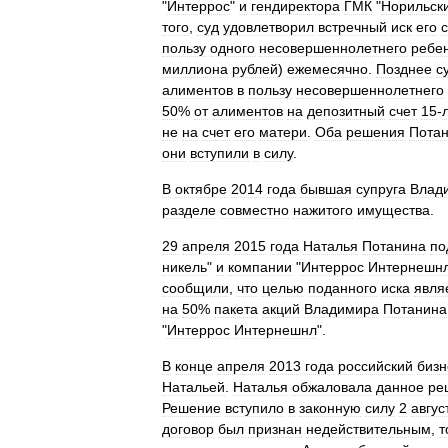
"
Интеррос
"
и
гендиректора
ГМК
"
Норильск
того
,
суд
удовлетворил
встречный
иск
его
пользу
одного
несовершеннолетнего
ребе
миллиона
рублей
)
ежемесячно
.
Позднее
с
алиментов
в
пользу
несовершеннолетнего
50
%
от
алиментов
на
депозитный
счет
15
-
не
на
счет
его
матери
.
Оба
решения
Пота
они
вступили
в
силу
.
В
октябре
2014
года
бывшая
супруга
Влад
разделе
совместно
нажитого
имущества
.
29
апреля
2015
года
Наталья
Потанина
по
никель
"
и
компании
"
Интеррос
Интернешн
сообщили
,
что
целью
поданного
иска
явля
на
50
%
пакета
акций
Владимира
Потанина
"
Интеррос
Интернешнл
".
В
конце
апреля
2013
года
российский
биз
Натальей
.
Наталья
обжаловала
данное
ре
Решение
вступило
в
законную
силу
2
авгус
договор
был
признан
недействительным
,
т