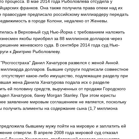
го
процесса
.
В
мае
2014
года
Рыболовлева
отсудила
у
йцарских
франков
.
Она
также
получила
права
опеки
над
их
е
правосудие
предписало
российскому
миллиардеру
передать
недвижимость
в
городе
Колони
,
недалеко
от
Женевы
.
тилась
в
Верховный
суд
Нью
-
Йорка
с
требованием
наложить
изнесмен
якобы
приобрел
за
88
миллионов
долларов
через
решение
женевского
суда
.
В
сентябре
2014
года
суд
Нью
-
руги
к
Дмитрию
Рыболовлеву
.
"
Росгосстраха
"
Данил
Хачатуров
развелся
с
женой
Анной
.
миллиарда
долларов
.
Бывшие
супруги
подписали
совместное
х
отсутствует
какое
-
либо
имущество
,
подлежащее
разделу
при
ывшая
жена
Данила
Хачатурова
подала
иск
о
разделе
ить
ей
половину
средств
,
вырученных
от
продажи
Городского
адел
Хачатуров
,
банку
Morgan
Stanley
.
При
этом
юристы
нее
заявление
мировым
соглашением
не
является
,
поскольку
ы
получить
алименты
на
содержание
сына
(
1
,
7
миллиона
предложила
бывшему
мужу
пойти
на
мировую
и
заплатить
ей
жение
отвергли
.
В
апреле
2008
года
мировой
суд
отказал