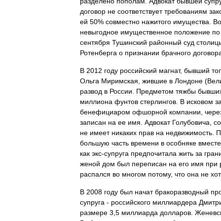
разделено
пополам
.
Адвокат
бывшей
супр
договор
не
соответствует
требованиям
зак
ей
50
%
совместно
нажитого
имущества
.
Во
невыгодное
имущественное
положение
по
сентября
Тушинский
районный
суд
столиц
Ротенберга
о
признании
брачного
договор
В
2012
году
российский
магнат
,
бывший
то
Ольга
Миримская
,
жившие
в
Лондоне
(
Вел
развод
в
России
.
Предметом
тяжбы
бывши
миллиона
фунтов
стерлингов
.
В
исковом
з
бенефициаром
офшорной
компании
,
чере
записан
на
ее
имя
.
Адвокат
Голубовича
,
со
не
имеет
никаких
прав
на
недвижимость
.
П
большую
часть
времени
в
особняке
вместе
как
экс
-
супруга
предпочитала
жить
за
гран
женой
дом
был
переписан
на
его
имя
при
распался
во
многом
потому
,
что
она
не
хо
В
2008
году
был
начат
бракоразводный
пр
супруга
-
российского
миллиардера
Дмитр
размере
3
,
5
миллиарда
долларов
.
Женевс