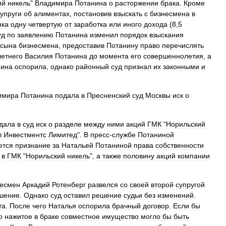
ий
никель
"
Владимира
Потанина
о
расторжении
брака
.
Кроме
супруги
об
алиментах
,
постановив
взыскать
с
бизнесмена
в
нка
одну
четвертую
от
заработка
или
иного
дохода
(
8
,
5
уд
по
заявлению
Потанина
изменил
порядок
взыскания
сына
бизнесмена
,
предоставив
Потанину
право
перечислять
летнего
Василия
Потанина
до
момента
его
совершеннолетия
,
а
нина
оспорила
,
однако
районный
суд
признал
их
законными
и
имира
Потанина
подала
в
Пресненский
суд
Москвы
иск
о
дала
в
суд
иск
о
разделе
между
ними
акций
ГМК
"
Норильский
л
Инвестментс
Лимитед
".
В
пресс
-
службе
Потаниной
ется
признание
за
Натальей
Потаниной
права
собственности
в
ГМК
"
Норильский
никель
",
а
также
половину
акций
компании
несмен
Аркадий
Ротенберг
развелся
со
своей
второй
супругой
шение
.
Однако
суд
оставил
решение
судьи
без
изменений
.
та
.
После
чего
Наталья
оспорила
брачный
договор
.
Если
бы
о
нажитое
в
браке
совместное
имущество
могло
бы
быть