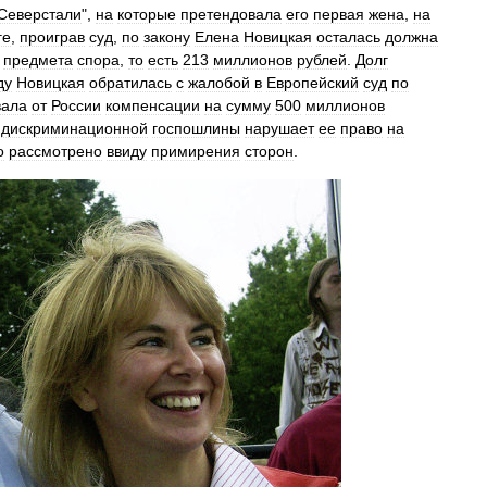
Северстали
",
на
которые
претендовала
его
первая
жена
,
на
ге
,
проиграв
суд
,
по
закону
Елена
Новицкая
осталась
должна
предмета
спора
,
то
есть
213
миллионов
рублей
.
Долг
ду
Новицкая
обратилась
с
жалобой
в
Европейский
суд
по
вала
от
России
компенсации
на
сумму
500
миллионов
дискриминационной
госпошлины
нарушает
ее
право
на
о
рассмотрено
ввиду
примирения
сторон
.