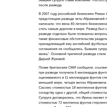
бывшей
супруге
главы
компании
"
Росгосст
после
развода
.
В
2007
году
российский
бизнесмен
Роман
предстоящем
разводе
четы
Абрамовичей
написали
,
что
жена
40
-
летнего
бизнесмен
стать
самым
дорогим
в
мире
.
Развод
был
разводе
отдельно
были
оговорены
вопрос
также
финансовые
обстоятельства
раздел
принадлежащий
ему
английский
футбольн
соглашения
не
сообщались
.
Бывшие
супру
жизнь
".
Основной
причиной
развода
стали
Дарьей
Жуковой
.
Позже
британские
СМИ
сообщили
,
ссылая
при
разводе
получила
6
миллиардов
фунт
оцениваемого
в
11
миллиардов
фунтов
ст
меньшей
мере
,
четыре
виллы
Абрамовича
Сассекс
стоимостью
18
миллионов
фунтов
соседству
одна
с
другой
,
общей
стоимост
Супруги
договорились
,
что
Ирина
сможет
п
стоимостью
72
миллиона
фунтов
стерлинг