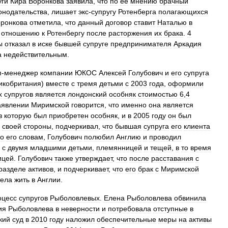
уги
Кира
Воронкова
заявила
,
что
по
ее
мнению
брачный
онодательства
,
лишает
экс
-
супругу
Ротенберга
полагающихся
ронкова
отметила
,
что
данный
договор
ставит
Наталью
в
отношению
к
Ротенбергу
после
расторжения
их
брака
.
4
ы
отказал
в
иске
бывшей
супруге
предпринимателя
Аркадия
а
недействительным
.
п
-
менеджер
компании
ЮКОС
Алексей
Голубович
и
его
супруга
икобритания
)
вместе
с
тремя
детьми
с
2003
года
,
оформили
х
супругов
является
лондонский
особняк
стоимостью
6
,
4
аявлении
Миримской
говорится
,
что
именно
она
является
з
которую
был
приобретен
особняк
,
и
в
2005
году
он
был
своей
стороны
,
подчеркивал
,
что
бывшая
супруга
его
клиента
о
его
словам
,
Голубович
полюбил
Англию
и
проводил
с
двумя
младшими
детьми
,
племянницей
и
тещей
,
в
то
время
ицей
.
Голубович
также
утверждает
,
что
после
расставания
с
разделе
активов
,
и
подчеркивает
,
что
его
брак
с
Миримской
тела
жить
в
Англии
.
оцесс
супругов
Рыболовлевых
.
Елена
Рыболовлева
обвинила
ия
Рыболовлева
в
неверности
и
потребовала
отступные
в
кий
суд
в
2010
году
наложил
обеспечительные
меры
на
активы