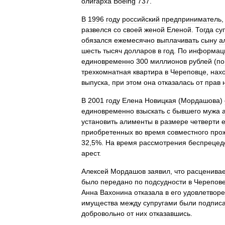
олигарха
Boeing
737
.
В
1996
году
российский
предприниматель
развелся
со
своей
женой
Еленой
.
Тогда
су
обязался
ежемесячно
выплачивать
сыну
а
шесть
тысяч
долларов
в
год
.
По
информац
единовременно
300
миллионов
рублей
(
по
трехкомнатная
квартира
в
Череповце
,
нах
выпуска
,
при
этом
она
отказалась
от
прав
В
2001
году
Елена
Новицкая
(
Мордашова
)
единовременно
взыскать
с
бывшего
мужа
установить
алименты
в
размере
четверти
е
приобретенных
во
время
совместного
про
32
,
5
%.
На
время
рассмотрения
беспрецед
арест
.
Алексей
Мордашов
заявил
,
что
расценива
было
передано
по
подсудности
в
Черепов
Анна
Вахонина
отказала
в
его
удовлетвор
имущества
между
супругами
были
подпис
добровольно
от
них
отказавшись
.