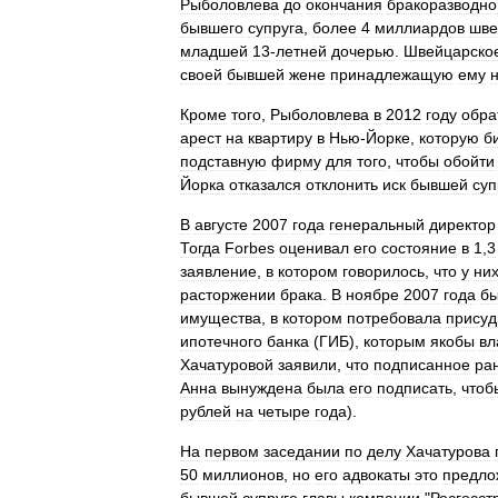
Рыболовлева
до
окончания
бракоразводно
бывшего
супруга
,
более
4
миллиардов
шве
младшей
13
-
летней
дочерью
.
Швейцарско
своей
бывшей
жене
принадлежащую
ему
Кроме
того
,
Рыболовлева
в
2012
году
обра
арест
на
квартиру
в
Нью
-
Йорке
,
которую
б
подставную
фирму
для
того
,
чтобы
обойти
Йорка
отказался
отклонить
иск
бывшей
суп
В
августе
2007
года
генеральный
директор
Тогда
Forbes
оценивал
его
состояние
в
1
,
3
заявление
,
в
котором
говорилось
,
что
у
ни
расторжении
брака
.
В
ноябре
2007
года
б
имущества
,
в
котором
потребовала
присуд
ипотечного
банка
(
ГИБ
),
которым
якобы
вл
Хачатуровой
заявили
,
что
подписанное
ра
Анна
вынуждена
была
его
подписать
,
чтоб
рублей
на
четыре
года
).
На
первом
заседании
по
делу
Хачатурова
50
миллионов
,
но
его
адвокаты
это
предло