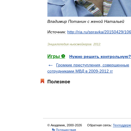
Владимир
Потанин
с
женой
Натальей
Источник:
http:
//
ria
.
ru
/
spravka
/
20150429
/
10
Энциклопедия
ньюсмейкеров
.
2012
.
Игры ⚽
Нужно решить контрольную?
Громкие преступления, совершенные
сотрудниками МВД в 2009-2012 гг
Полезное
© Академик, 2000-2026
Обратная связь:
Техподдерж
👣 Путешествия