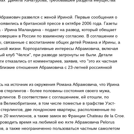
рах
"
Данила
Хачатурова
,
требовавшей
раздела
имущества
Абрамович
развелся
с
женой
Ириной
.
Первые
сообщения
о
появились
в
британской
прессе
в
октябре
2006
года
.
Газеты
а
-
Ирина
Маландина
-
подает
на
развод
,
который
обещает
совершен
в
России
по
взаимному
согласию
.
В
соглашении
о
ы
,
связанные
с
воспитанием
общих
детей
Романа
и
Ирины
,
а
ьной
жизни
.
Корпоративные
интересы
Абрамовича
,
включая
ый
клуб
"
Челси
",
при
разводе
затронуты
не
были
.
Детали
ги
отказались
от
комментариев
,
заявив
,
что
"
это
их
частная
близкие
отношения
Абрамовича
с
23
-
летней
россиянкой
сь
на
источник
из
окружения
Романа
Абрамовича
,
что
Ирина
ов
стерлингов
-
более
половины
состояния
своего
мужа
,
ерлингов
.
В
соответствии
с
соглашением
,
ей
отошли
,
по
в
Великобритании
,
в
том
числе
поместье
в
графстве
Уэст
-
стерлингов
,
две
лондонские
квартиры
,
расположенные
по
ью
20
миллионов
,
а
также
замок
во
Франции
Сhateau
de
la
Croe
.
роводить
время
на
любимой
ею
яхте
Абрамовича
Pelorus
ов
,
а
также
неограниченно
пользоваться
частным
самолетом