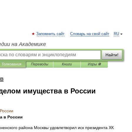
Запомнить сайт
Словарь на свой сайт
RU
едии на Академике
Найти!
Толкования
Переводы
Книги
Игры ⚽
ов
делом имущества в России
России
а
в
России
ненского
района
Москвы
удовлетворил
иск
президента
ХК