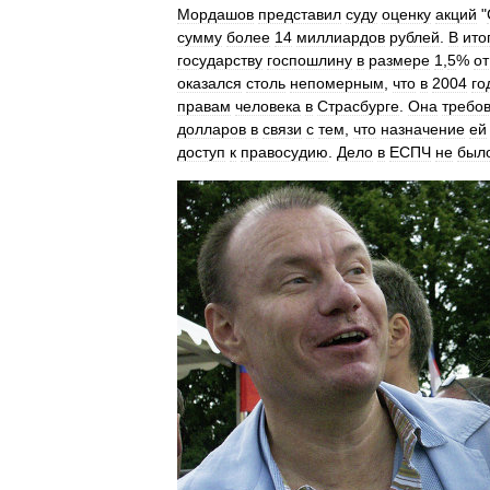
Мордашов
представил
суду
оценку
акций
"
сумму
более
14
миллиардов
рублей
.
В
ито
государству
госпошлину
в
размере
1
,
5
%
от
оказался
столь
непомерным
,
что
в
2004
го
правам
человека
в
Страсбурге
.
Она
требо
долларов
в
связи
с
тем
,
что
назначение
ей
доступ
к
правосудию
.
Дело
в
ЕСПЧ
не
был